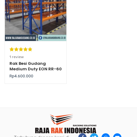
Peringkat
1
1
review
5.00
dari 5
Rak Besi Gudang
Medium Duty EON RR-60
berdasarka
n
penilaian
Rp
4.600.000
pelanggan