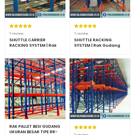
Peringkat
1
Peringkat
1
1
review
1
review
5.00
dari 5
5.00
dari 5
SHUTTLE CARRIER
SHUTTLE RACKING
RACKING SYSTEM | Rak
SYSTEM | Rak Gudang
berdasarka
berdasarka
Gudang Heavy Duty
Heavy Duty Warehouse
n
penilaian
n
penilaian
Warehouse Rack
Rack
pelanggan
pelanggan
RAK PALLET BESI GUDANG
UKURAN BESAR TIPE RR-
Peringkat
1
1
review