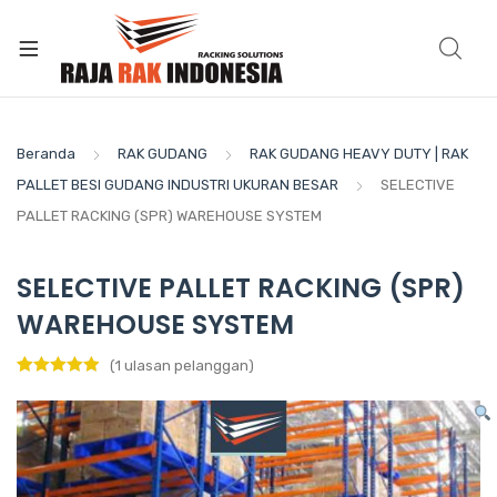
Beranda
RAK GUDANG
RAK GUDANG HEAVY DUTY | RAK
PALLET BESI GUDANG INDUSTRI UKURAN BESAR
SELECTIVE
PALLET RACKING (SPR) WAREHOUSE SYSTEM
SELECTIVE PALLET RACKING (SPR)
WAREHOUSE SYSTEM
(
1
ulasan pelanggan)
Peringkat
1
5.00
dari 5
berdasarka
n
penilaian
pelanggan