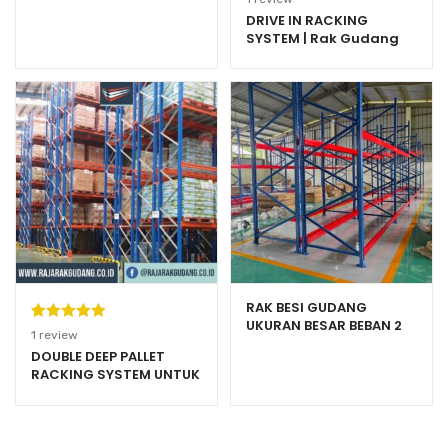
2000 HEAVY DUTY
5.00
dari 5
DRIVE IN RACKING
SYSTEM | Rak Gudang
berdasarka
Heavy Duty Warehouse
n
penilaian
Pallet Rack
pelanggan
RAK BESI GUDANG
UKURAN BESAR BEBAN 2
Peringkat
1
1
review
TON / LAYER TIPE RR2000
5.00
dari 5
DOUBLE DEEP PALLET
RACKING SYSTEM UNTUK
berdasarka
WAREHOUSE BESAR
n
penilaian
pelanggan