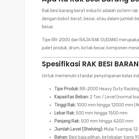
Rak besi barang berat industri adalah sistem r
dengan bobot berat, besar, atau dalam jumlah besa
besar.
Tipe RR-2000 dari RAJA RAK GUDANG merupak
palet produk, drum, kotak besar, komponen mesin
Spesifikasi RAK BESI BARA
Untuk memenuhi standar penyimpanan kelas industr
Tipe Produk:
RR-2000 Heavy Duty Rackin
Kapasitas Beban:
2 Ton / Level (normal loa
Tinggi Rak:
1000 mm hingga 12000 mm (fle
Lebar Rak:
500 mm hingga 1500 mm
Panjang Rak:
500 mm hingga 4200 mm
Jumlah Level (Shelving):
Mulai 1 sampai 12 
Bahan:
Besi baja pilihan, ketebalan tiang