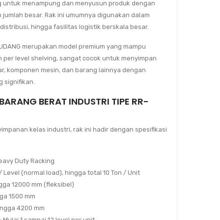
ang untuk menampung dan menyusun produk dengan
am jumlah besar. Rak ini umumnya digunakan dalam
istribusi, hingga fasilitas logistik berskala besar.
 GUDANG merupakan model premium yang mampu
n per level shelving
, sangat cocok untuk menyimpan
sar, komponen mesin, dan barang lainnya dengan
 signifikan.
I BARANG BERAT INDUSTRI TIPE RR-
panan kelas industri, rak ini hadir dengan spesifikasi
avy Duty Racking
/ Level (normal load), hingga total 10 Ton / Unit
ga 12000 mm (fleksibel)
ga 1500 mm
ingga 4200 mm
:
Mulai 1 sampai 12 level per unit