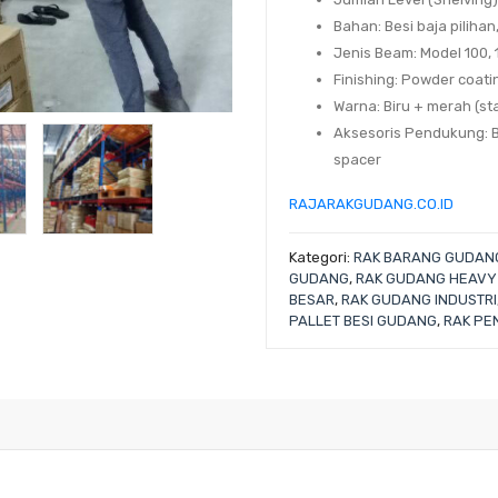
Bahan:
Besi baja piliha
Jenis Beam:
Model 100, 1
Finishing:
Powder coatin
Warna:
Biru + merah (st
Aksesoris Pendukung:
B
spacer
RAJARAKGUDANG.CO.ID
Kategori:
RAK BARANG GUDAN
GUDANG
,
RAK GUDANG HEAVY 
BESAR
,
RAK GUDANG INDUSTRI
PALLET BESI GUDANG
,
RAK PE