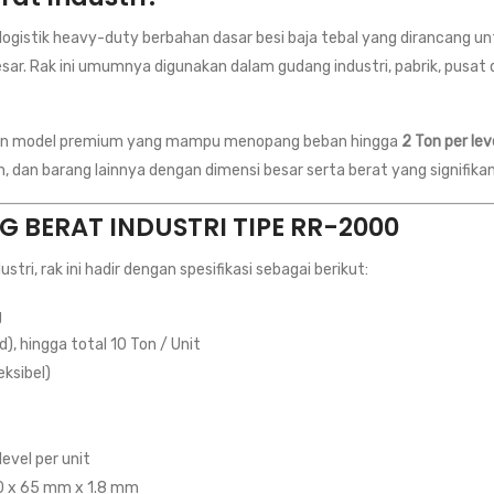
ak logistik heavy-duty berbahan dasar besi baja tebal yang diranca
r. Rak ini umumnya digunakan dalam gudang industri, pabrik, pusat dist
an model premium yang mampu menopang beban hingga
2 Ton per lev
, dan barang lainnya dengan dimensi besar serta berat yang signifikan
NG BERAT INDUSTRI TIPE RR-2000
i, rak ini hadir dengan spesifikasi sebagai berikut:
g
d), hingga total 10 Ton / Unit
ksibel)
level per unit
 90 x 65 mm x 1.8 mm