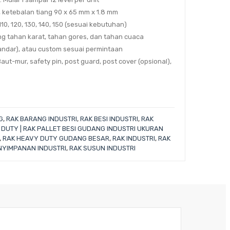
n, ketebalan tiang 90 x 65 mm x 1.8 mm
10, 120, 130, 140, 150 (sesuai kebutuhan)
g tahan karat, tahan gores, dan tahan cuaca
andar), atau custom sesuai permintaan
aut-mur, safety pin, post guard, post cover (opsional),
G
,
RAK BARANG INDUSTRI
,
RAK BESI INDUSTRI
,
RAK
DUTY | RAK PALLET BESI GUDANG INDUSTRI UKURAN
,
RAK HEAVY DUTY GUDANG BESAR
,
RAK INDUSTRI
,
RAK
NYIMPANAN INDUSTRI
,
RAK SUSUN INDUSTRI