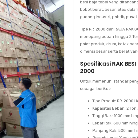
besi baja tebal yang diranc
bobot berat, besar, atau dal
gudang industri, pabrik, pusat d
Tipe RR-2000 dari RAJA RAK
menopang beban hingga
2 To
palet produk, drum, kotak be
dimensi besar serta berat yang
Spesifikasi RAK BES
2000
Untuk memenuhi standar penyim
sebagai berikut:
Tipe Produk:
RR-2000 He
Kapasitas Beban:
2 Ton 
Tinggi Rak:
1000 mm hing
Lebar Rak:
500 mm hing
Panjang Rak:
500 mm h
Jumlah Level (Shelving)