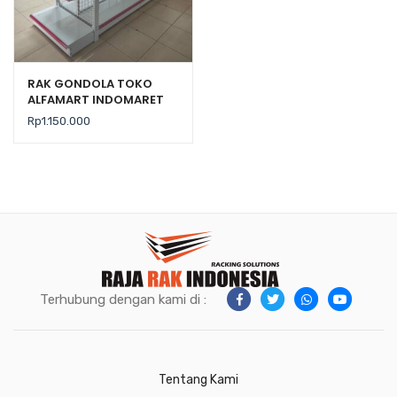
RAK GONDOLA TOKO
ALFAMART INDOMARET
TIPE RR-150 RAJA RAK
Rp
1.150.000
Terhubung dengan kami di :
Tentang Kami