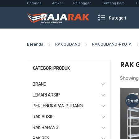
Beranda
Artikel
Pelanggan
Tentang Kami
H
Kategori
Beranda
RAK GUDANG
RAK GUDANG + KOTA
RAK 
KATEGORI PRODUK
Showing
BRAND
LEMARI ARSIP
Obral!
PERLENGKAPAN GUDANG
RAK ARSIP
RAK BARANG
RAK BESI