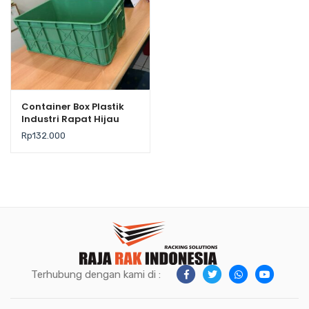
Container Box Plastik
Industri Rapat Hijau
Murah YTH-19B Medium
Rp
132.000
Grade Ukuran 61x41x24
cm
Terhubung dengan kami di :