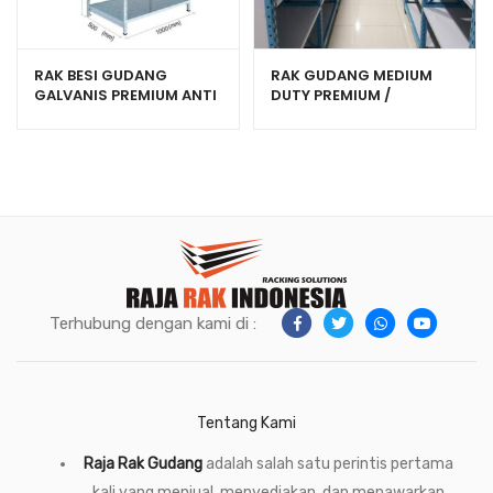
RAK BESI GUDANG
RAK GUDANG MEDIUM
GALVANIS PREMIUM ANTI
DUTY PREMIUM /
KARAT TIPE A
LONGSPAN RACKING
SJP-700
Terhubung dengan kami di :
Tentang Kami
Raja Rak Gudang
adalah salah satu perintis pertama
kali yang menjual, menyediakan, dan menawarkan