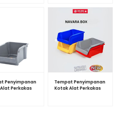
t Penyimpanan
Tempat Penyimpanan
 Alat Perkakas
Kotak Alat Perkakas
tar JX-33
Lion Star JX-34
a Box 200
Navara Box 300