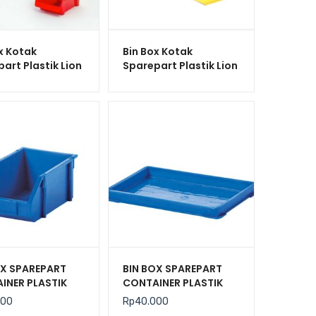
x Kotak
Bin Box Kotak
art Plastik Lion
Sparepart Plastik Lion
JX-35 Navara Box
Star Tipe JX-4 Jolly
Box No. 400
OX SPAREPART
BIN BOX SPAREPART
INER PLASTIK
CONTAINER PLASTIK
TRI RABBIT 0333
INDUSTRI RABBIT 0555
000
Rp
40.000