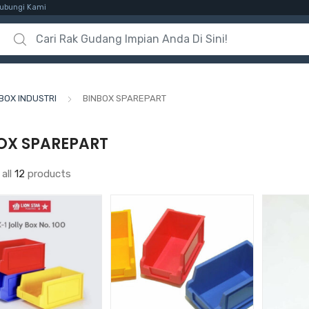
ubungi Kami
Search for:
BOX INDUSTRI
BINBOX SPAREPART
OX SPAREPART
all
12
products