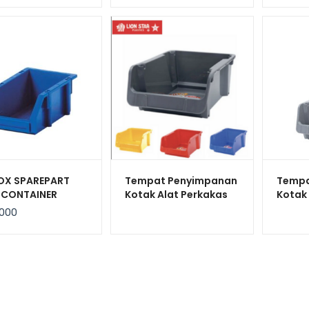
BOX SPAREPART
Tempat Penyimpanan
Tempa
L CONTAINER
Kotak Alat Perkakas
Kotak
IK INDUSTRI
Lion Star JX-32
Lion S
.000
IT 0444
Navara Box 100
Navar