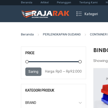
Beranda
Artikel
Pelanggan
Tentang Kami
H
Kategori
Beranda
PERLENGKAPAN GUDANG
CONTAINER 
BINB
PRICE
Showing 
Harga
Harga
Harga:
Rp0
—
Rp92.000
Saring
terendah
tertinggi
KATEGORI PRODUK
BRAND