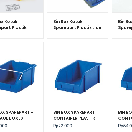
ox Kotak
Bin Box Kotak
Bin Bo
part Plastik
Sparepart Plastik Lion
Sparep
 Lion Star JX-1
Star JX-3 Jolly Box No.
Star 
 Box No.100
300
400
BOX SPAREPART –
BIN BOX SPAREPART
BIN B
AGE BOXES
CONTAINER PLASTIK
CONTA
TRI RABBIT 4022
INDUSTRI RABBIT 0222
INDUS
.000
Rp
72.000
Rp
54.