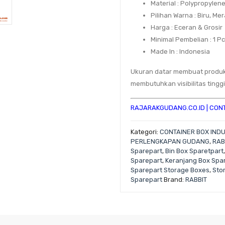
Material
: Polypropylen
Pilihan Warna
: Biru, Me
Harga
: Eceran & Grosir
Minimal Pembelian
: 1 P
Made In
: Indonesia
Ukuran datar membuat produk
membutuhkan visibilitas tinggi
RAJARAKGUDANG.CO.ID
|
CONT
Kategori:
CONTAINER BOX INDU
PERLENGKAPAN GUDANG
,
RAB
Sparepart
,
Bin Box Sparetpart
Sparepart
,
Keranjang Box Spa
Sparepart Storage Boxes
,
Sto
Sparepart
Brand:
RABBIT