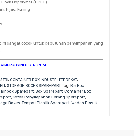
e Block Copolymer (PPBC)
rah, Hijau, Kuning
cs
 ini sangat cocok untuk kebutuhan penyimpanan yang
.
AINERBOXINDUSTRI.COM
STRI
,
CONTAINER BOX INDUSTRI TERDEKAT
,
BIT
,
STORAGE BOXES SPAREPART
Tag:
Bin Box
,
Binbox Sparepart
,
Box Sparepart
,
Container Box
repart
,
Kotak Penyimpanan Barang Sparepart
,
rage Boxes
,
Tempat Plastik Sparepart
,
Wadah Plastik