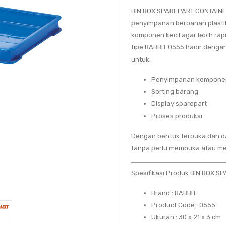
BIN BOX SPAREPART CONTAINE
penyimpanan berbahan plasti
komponen kecil agar lebih rap
tipe RABBIT 0555 hadir denga
untuk:
Penyimpanan komponen
Sorting barang
Display sparepart
Proses produksi
Dengan bentuk terbuka dan da
tanpa perlu membuka atau m
Spesifikasi Produk BIN BOX 
Brand
: RABBIT
Product Code
: 0555
Ukuran
: 30 x 21 x 3 cm