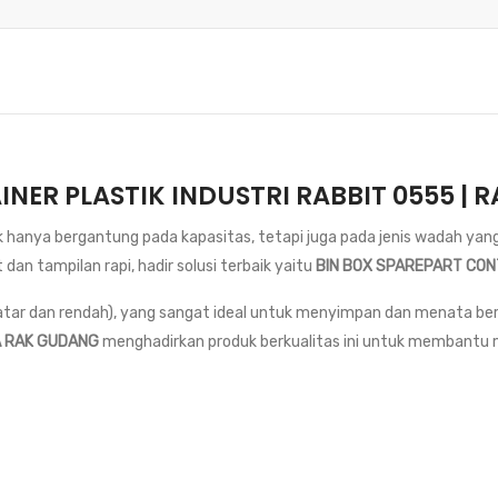
NER PLASTIK INDUSTRI RABBIT 0555 |
dak hanya bergantung pada kapasitas, tetapi juga pada jenis wadah y
n tampilan rapi, hadir solusi terbaik yaitu
BIN BOX SPAREPART CON
(datar dan rendah), yang sangat ideal untuk menyimpan dan menata ber
A RAK GUDANG
menghadirkan produk berkualitas ini untuk membantu me