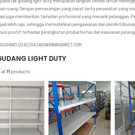
i pada rak gudang light duty merupakan langkah cerdas untuk mening
an ruang. Dengan pemasangan yang cepat serta perawatan yang muda
etapi juga memberikan tampilan profesional yang menarik pelanggan.
adi lebih rapi, sehingga memudahkan pengawasan dan pendistribusian 
busi positif terhadap peningkatan produktivitas dan kepuasan pelang
GUDANG.CO.ID | RAJARAKMINIMARKET.COM
GUDANG LIGHT DUTY
all
11
products