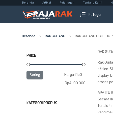
Beranda
Artikel
Pelanggan
Tentang Kami
H
Kategori
Beranda
RAK GUDANG
RAK GUDANG LIGHT DUT
RAK GUDA
PRICE
Rak Guda
efisien. 
Harga
Harga
Harga:
Rp0
—
Saring
display.
proses p
terendah
tertinggi
Rp4.100.000
APA ITU 
Secara d
KATEGORI PRODUK
terlalu t
yang meli