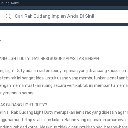
ubungi Kami
Search for:
Y
NG LIGHT DUTY | RAK BESI SUSUN KAPASITAS RINGAN
ng Light Duty adalah sistem penyimpanan yang dirancang khusus un
Sistem rak ini sangat ideal untuk usaha yang membutuhkan penataan ba
 Dengan memanfaatkan ruang secara vertikal, rak ini membantu mema
enyimpanan barang.
RAK GUDANG LIGHT DUTY?
efinisi, Rak Gudang Light Duty merupakan jenis rak yang didesain a
inggi, namun tetap stabil dan kokoh. Bahan yang digunakan umumnya a
ndungi rak dari korosi. Meskipun tidak diperuntukkan bagi barang-bara