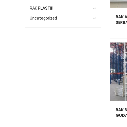
RAK PLASTIK
RAK A
Uncategorized
SERB
KAPAS
C-15
RAK B
GUDA
150 K
150