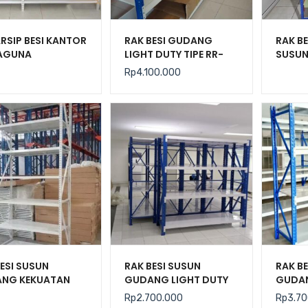
RSIP BESI KANTOR
RAK BESI GUDANG
RAK B
AGUNA
LIGHT DUTY TIPE RR-
SUSUN
ITAS 150KG TIPE
250 L80, KAPASITAS
SERBA
Rp
4.100.000
0
250 KG
ESI SUSUN
RAK BESI SUSUN
RAK B
NG KEKUATAN
GUDANG LIGHT DUTY
GUDA
G / LEVEL TIPE C-
TIPE JF-200, KEKUATAN
LIGHT 
Rp
2.700.000
Rp
3.7
200 KG / LEVEL
250 L