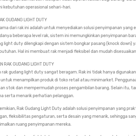
 kebutuhan operasional sehari-hari.
RAK GUDANG LIGHT DUTY
ama dari rak ini adalah untuk menyediakan solusi penyimpanan yang e
anya beberapa level rak, sistem ini memungkinkan penyimpanan baran
ng light duty dilengkapi dengan sistem bongkar pasang (knock dow
butuhan. Hal ini membuat rak menjadi fleksibel dan mudah disesuaika
N RAK GUDANG LIGHT DUTY
rak gudang light duty sangat beragam. Rak ini tidak hanya digunaka
l untuk menampilkan produk di toko retail atau minimarket. Penggun
aan stok dan mempermudah proses pengambilan barang. Selain itu, t
ha serta menarik perhatian pelanggan.
emikian, Rak Gudang Light Duty adalah solusi penyimpanan yang pra
n, fleksibilitas pengaturan, serta desain yang menarik, sehingga san
malkan ruang penyimpanan mereka.