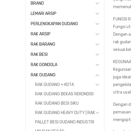
BRAND
memenuhi
LEMARI ARSIP
FUNGSI 
PERLENGKAPAN GUDANG
Fungsi ut
RAK ARSIP
Dengan ad
rak guda
RAK BARANG
sesuai ke
RAK BESI
KEGUNAA
RAK GONDOLA
Kegunaan 
RAK GUDANG
juga idea
pengelol
RAK GUDANG + KOTA
citra usa
RAK GUDANG BEKAS REKONDISI
RAK GUDANG BESI SIKU
Dengan d
pemasanga
RAK GUDANG HEAVY DUTY | RAK
mengopti
PALLET BESI GUDANG INDUSTRI