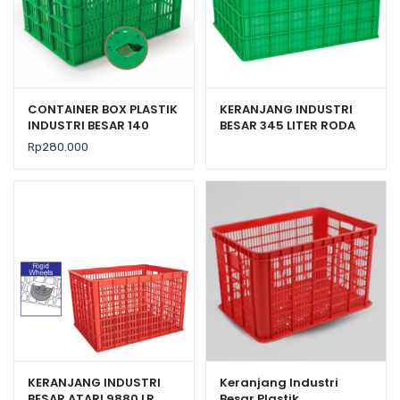
CONTAINER BOX PLASTIK
KERANJANG INDUSTRI
INDUSTRI BESAR 140
BESAR 345 LITER RODA
LITER BERLUBANG RODA
ATARI 9881 PR
Rp
280.000
HANATA 3000
KERANJANG INDUSTRI
Keranjang Industri
BESAR ATARI 9880 LR
Besar Plastik