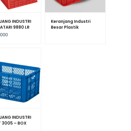
JANG INDUSTRI
Keranjang Industri
ATARI 9880 LR
Besar Plastik
N 100x80x63,6
Serbaguna Bioplast
.000
HDPE 6238 Volume 100
Liter
JANG INDUSTRI
T 3005 – BOX
IK CONTAINER