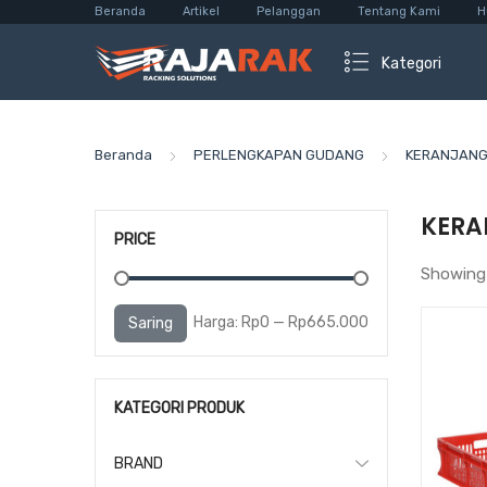
Beranda
Artikel
Pelanggan
Tentang Kami
H
Kategori
Beranda
PERLENGKAPAN GUDANG
KERANJANG 
KERA
PRICE
Showing 
Harga
Harga
Harga:
Rp0
—
Rp665.000
Saring
terendah
tertinggi
KATEGORI PRODUK
BRAND