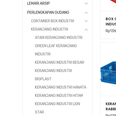
LEMARI ARSIP
PERLENGKAPAN GUDANG
BOX 
CONTAINER BOX INDUSTRI
INDUS
TIPE 
KERANJANG INDUSTRI
Rp
13
CRATE
ATARI KERANJANG INDUSTRI
425 x
GREEN LEAF KERANJANG
INDUSTRI
KERANJANG INDUSTRI BESAR
KERANJANG INDUSTRI
BIOPLAST
KERANJANG INDUSTRI HANATA
KERANJANG INDUSTRI HITAM
KERA
KERANJANG INDUSTRI LION
RABB
STAR
PLAS
Rp
129