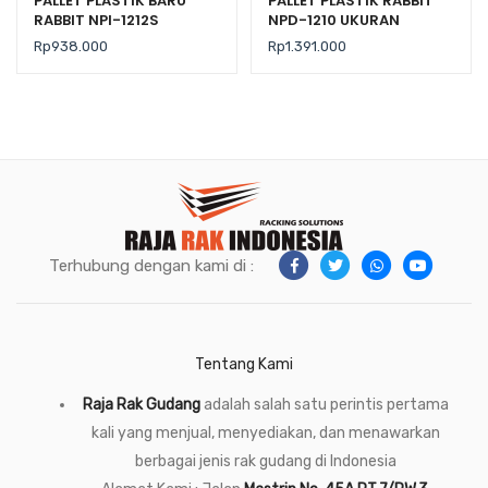
PALLET PLASTIK BARU
PALLET PLASTIK RABBIT
RABBIT NPI-1212S
NPD-1210 UKURAN
UKURAN 120x120x7,5 CM
120x100x15 CM
Rp
938.000
Rp
1.391.000
FLOORING ONLY
Terhubung dengan kami di :
Tentang Kami
Raja Rak Gudang
adalah salah satu perintis pertama
kali yang menjual, menyediakan, dan menawarkan
berbagai jenis rak gudang di Indonesia