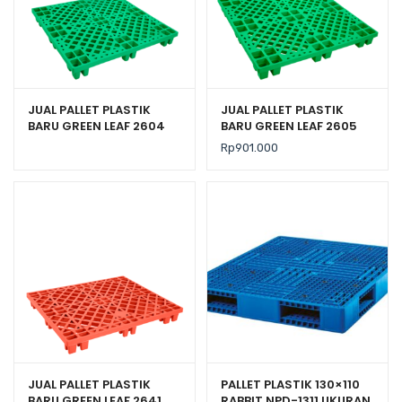
JUAL PALLET PLASTIK
JUAL PALLET PLASTIK
BARU GREEN LEAF 2604
BARU GREEN LEAF 2605
UKURAN 110x110x14 CM
UKURAN 120x120x14 CM
Rp
901.000
JUAL PALLET PLASTIK
PALLET PLASTIK 130×110
BARU GREEN LEAF 2641
RABBIT NPD-1311 UKURAN