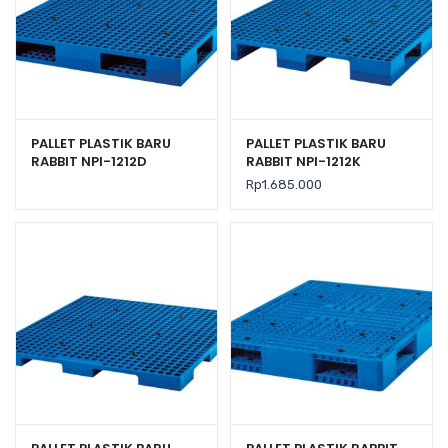
PALLET PLASTIK BARU
PALLET PLASTIK BARU
RABBIT NPI-1212D
RABBIT NPI-1212K
UKURAN 120x120x14
UKURAN 120x120x13,5 CM
Rp
1.685.000