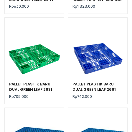
UKURAN 120x100x14 CM
130x110x150 CM, JUAL
Rp
630.000
Rp
1.828.000
HARGA BERSAING
PALLET PLASTIK BARU
PALLET PLASTIK BARU
DUAL GREEN LEAF 2631
DUAL GREEN LEAF 2661
UKURAN 120x100x14 CM
UKURAN 110x110x14 CM
Rp
705.000
Rp
742.000