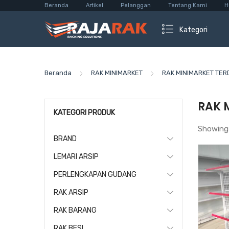
Beranda
Artikel
Pelanggan
Tentang Kami
H
Kategori
Beranda
RAK MINIMARKET
RAK MINIMARKET TER
RAK 
KATEGORI PRODUK
Showing
BRAND
LEMARI ARSIP
PERLENGKAPAN GUDANG
RAK ARSIP
RAK BARANG
RAK BESI