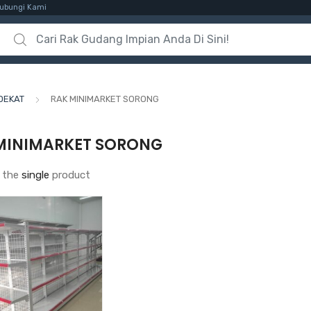
ubungi Kami
Search for:
DEKAT
RAK MINIMARKET SORONG
MINIMARKET SORONG
 the
single
product