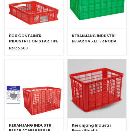
BOX CONTAINER
KERANJANG INDUSTRI
INDUSTRI LION STAR TIPE
BESAR 345 LITER RODA
IC-27 FORTE CRATE 301
ATARI 9881 PR
Rp
136.500
UK. 600 x 425 x 140 MM
KERANJANG INDUSTRI
Keranjang Industri
BESAR ATARI 9880 LR
Besar Plastik