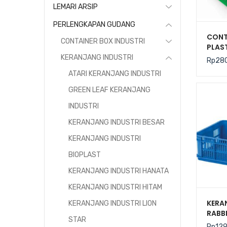
LEMARI ARSIP
PERLENGKAPAN GUDANG
CONT
CONTAINER BOX INDUSTRI
PLAST
BESAR
KERANJANG INDUSTRI
Rp
28
BERL
ATARI KERANJANG INDUSTRI
HANA
GREEN LEAF KERANJANG
INDUSTRI
KERANJANG INDUSTRI BESAR
KERANJANG INDUSTRI
BIOPLAST
KERANJANG INDUSTRI HANATA
KERANJANG INDUSTRI HITAM
KERA
KERANJANG INDUSTRI LION
RABB
STAR
PLAS
Rp
129