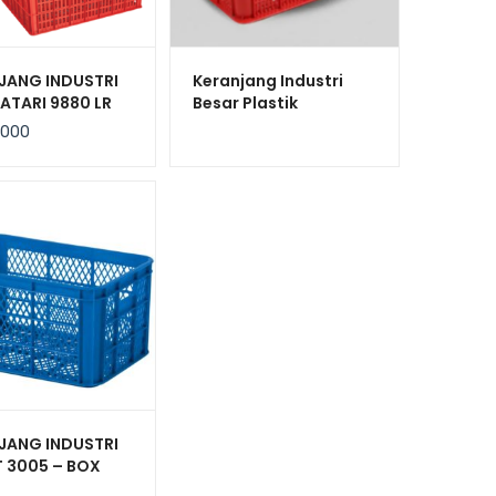
JANG INDUSTRI
Keranjang Industri
ATARI 9880 LR
Besar Plastik
N 100x80x63,6
Serbaguna Bioplast
.000
HDPE 6238 Volume 100
Liter
JANG INDUSTRI
T 3005 – BOX
IK CONTAINER