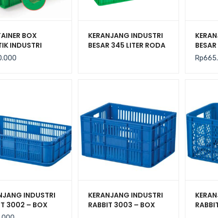
AINER BOX
KERANJANG INDUSTRI
KERAN
IK INDUSTRI
BESAR 345 LITER RODA
BESAR 
 140 LITER
ATARI 9881 PR
UKURA
0.000
Rp
665
UBANG RODA
CM
TA 3000
NJANG INDUSTRI
KERANJANG INDUSTRI
KERAN
IT 3002 – BOX
RABBIT 3003 – BOX
RABBI
TIK CONTAINER
PLASTIK CONTAINER
PLAST
.000