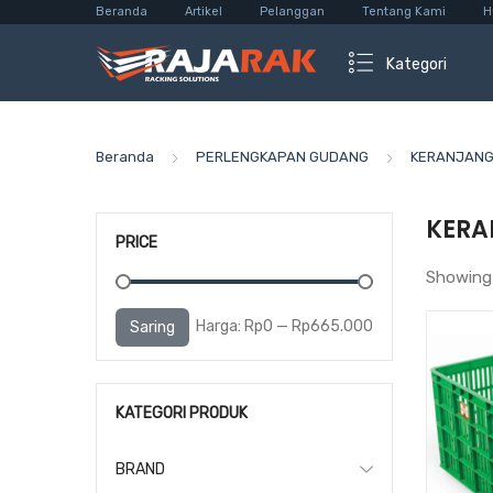
Beranda
Artikel
Pelanggan
Tentang Kami
H
Kategori
Beranda
PERLENGKAPAN GUDANG
KERANJANG 
KERA
PRICE
Showing 
Harga
Harga
Harga:
Rp0
—
Rp665.000
Saring
terendah
tertinggi
KATEGORI PRODUK
BRAND