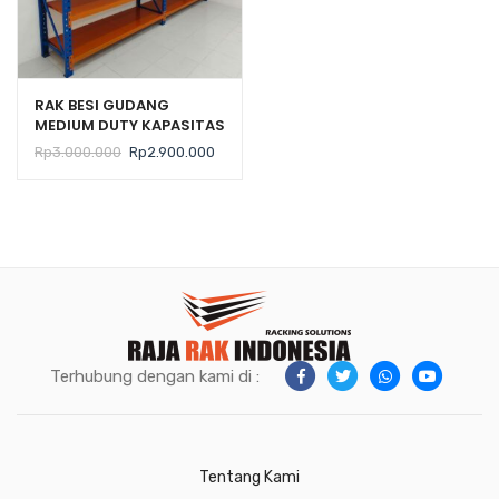
RAK BESI GUDANG
MEDIUM DUTY KAPASITAS
300 KG TIPE ZA-300
Harga
Harga
Rp
3.000.000
Rp
2.900.000
aslinya
saat
adalah:
ini
Rp3.000.000.
adalah:
Rp2.900.000.
Terhubung dengan kami di :
Tentang Kami