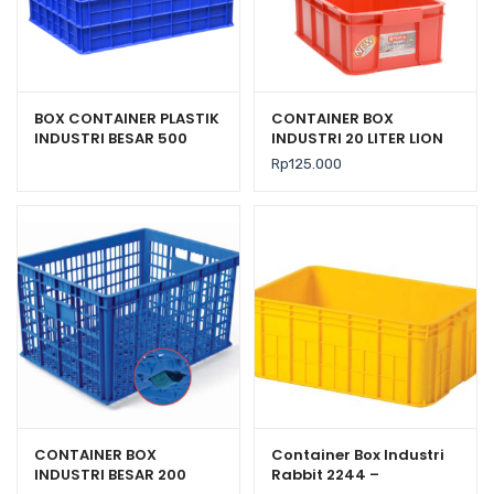
BOX CONTAINER PLASTIK
CONTAINER BOX
INDUSTRI BESAR 500
INDUSTRI 20 LITER LION
LITER RODA GREEN LEAF
STAR IC-36 FORTE
Rp
125.000
2181 PR
CRATE 101 UKURAN
535x325x179 mm
CONTAINER BOX
Container Box Industri
INDUSTRI BESAR 200
Rabbit 2244 –