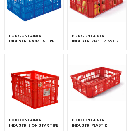
BOX CONTAINER
BOX CONTAINER
INDUSTRI HANATA TIPE
INDUSTRI KECIL PLASTIK
HNT 2201 KONTAINER
BERLUBANG HANATA HNT
BERLUBANG UKURAN 500
2001
x 365 x 270 MM
BOX CONTAINER
BOX CONTAINER
INDUSTRI LION STAR TIPE
INDUSTRI PLASTIK
IC-29 FORTE CRATE 303
BERLUBANG HANATA