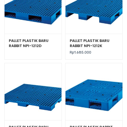
PALLET PLASTIK BARU
PALLET PLASTIK BARU
RABBIT NPI-1212D
RABBIT NPI-1212K
UKURAN 120x120x14
UKURAN 120x120x13,5 CM
Rp
1.685.000