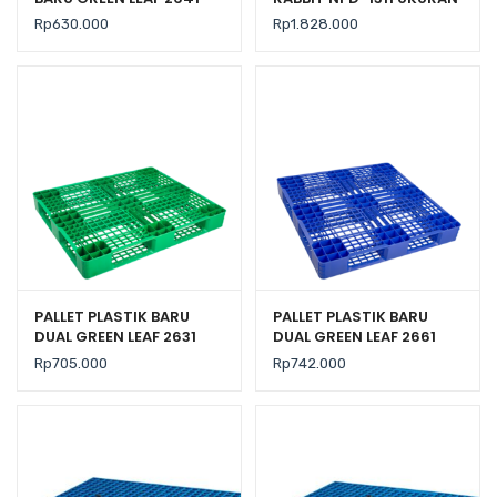
UKURAN 120x100x14 CM
130x110x150 CM, JUAL
Rp
630.000
Rp
1.828.000
HARGA BERSAING
PALLET PLASTIK BARU
PALLET PLASTIK BARU
DUAL GREEN LEAF 2631
DUAL GREEN LEAF 2661
UKURAN 120x100x14 CM
UKURAN 110x110x14 CM
Rp
705.000
Rp
742.000