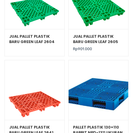
JUAL PALLET PLASTIK
JUAL PALLET PLASTIK
BARU GREEN LEAF 2604
BARU GREEN LEAF 2605
UKURAN 110x110x14 CM
UKURAN 120x120x14 CM
Rp
901.000
JUAL PALLET PLASTIK
PALLET PLASTIK 130×110
BARU GREEN LEAF 2641
RABBIT NPD-1311 UKURAN