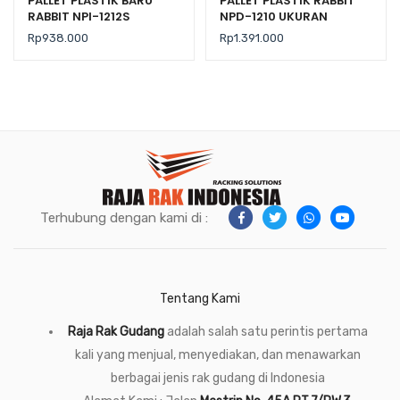
PALLET PLASTIK BARU
PALLET PLASTIK RABBIT
RABBIT NPI-1212S
NPD-1210 UKURAN
UKURAN 120x120x7,5 CM
120x100x15 CM
Rp
938.000
Rp
1.391.000
FLOORING ONLY
Terhubung dengan kami di :
Tentang Kami
Raja Rak Gudang
adalah salah satu perintis pertama
kali yang menjual, menyediakan, dan menawarkan
berbagai jenis rak gudang di Indonesia