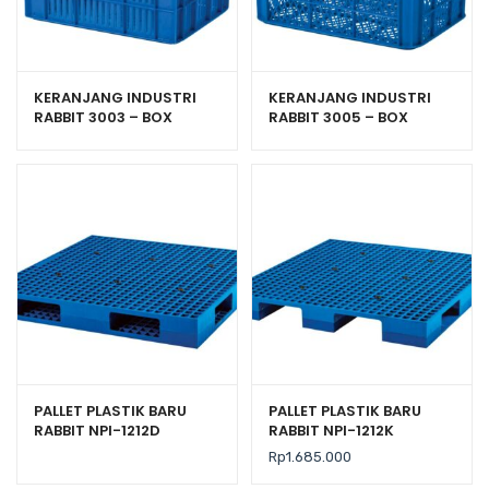
KERANJANG INDUSTRI
KERANJANG INDUSTRI
RABBIT 3003 – BOX
RABBIT 3005 – BOX
PLASTIK CONTAINER
PLASTIK CONTAINER
50×36×27 CM
UKURAN 525x365x270
mm
PALLET PLASTIK BARU
PALLET PLASTIK BARU
RABBIT NPI-1212D
RABBIT NPI-1212K
UKURAN 120x120x14
UKURAN 120x120x13,5 CM
Rp
1.685.000