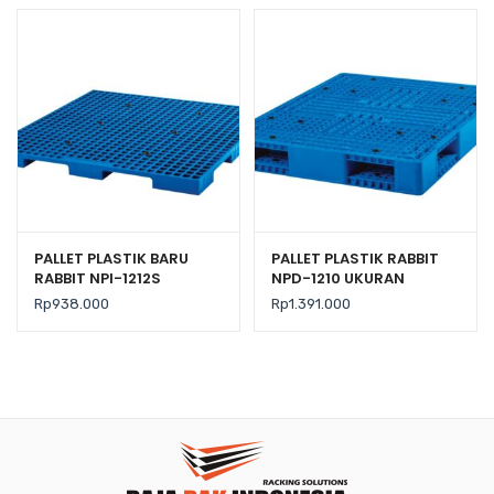
PALLET PLASTIK BARU
PALLET PLASTIK RABBIT
RABBIT NPI-1212S
NPD-1210 UKURAN
UKURAN 120x120x7,5 CM
120x100x15 CM
Rp
938.000
Rp
1.391.000
FLOORING ONLY