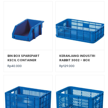
BIN BOX SPAREPART
KERANJANG INDUSTRI
KECIL CONTAINER
RABBIT 3002 – BOX
PLASTIK INDUSTRI RABBIT
PLASTIK CONTAINER
Rp
40.000
Rp
129.000
0444
59×38×16,5 CM