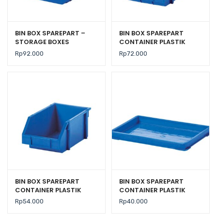
BIN BOX SPAREPART –
BIN BOX SPAREPART
STORAGE BOXES
CONTAINER PLASTIK
INDUSTRI RABBIT 4022
INDUSTRI RABBIT 0222
Rp
92.000
Rp
72.000
BIN BOX SPAREPART
BIN BOX SPAREPART
CONTAINER PLASTIK
CONTAINER PLASTIK
INDUSTRI RABBIT 0333
INDUSTRI RABBIT 0555
Rp
54.000
Rp
40.000