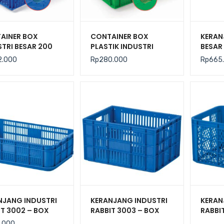
AINER BOX
CONTAINER BOX
KERAN
STRI BESAR 200
PLASTIK INDUSTRI
BESAR 
R BERLUBANG
BESAR 140 LITER
UKURA
2.000
Rp
280.000
Rp
665
 HANATA 3001
BERLUBANG RODA
CM
N 80 x 60 x 45
HANATA 3000
NJANG INDUSTRI
KERANJANG INDUSTRI
KERAN
IT 3002 – BOX
RABBIT 3003 – BOX
RABBI
TIK CONTAINER
PLASTIK CONTAINER
PLAST
.000