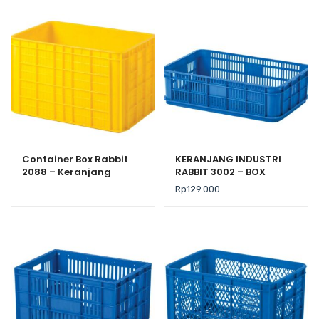
Container Box Rabbit
KERANJANG INDUSTRI
2088 – Keranjang
RABBIT 3002 – BOX
Industri Plastik Rapat
PLASTIK CONTAINER
Rp
129.000
Serbaguna
59×38×16,5 CM