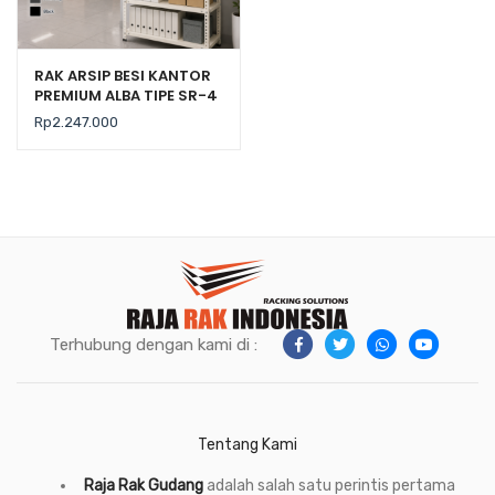
RAK ARSIP BESI KANTOR
PREMIUM ALBA TIPE SR-4
SUSUN 5, UKURAN
Rp
2.247.000
95×43,5×185 CM
Terhubung dengan kami di :
Tentang Kami
Raja Rak Gudang
adalah salah satu perintis pertama