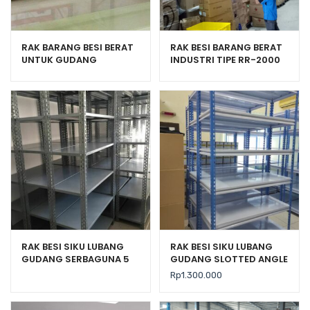
RAK BARANG BESI BERAT
RAK BESI BARANG BERAT
UNTUK GUDANG
INDUSTRI TIPE RR-2000
KAPASITAS 500 Kg/LEVEL
KEKUATAN 2 TON
RAK BESI SIKU LUBANG
RAK BESI SIKU LUBANG
GUDANG SERBAGUNA 5
GUDANG SLOTTED ANGLE
SUSUN TIPE AZ-100
TIPE STALLUM 100
Rp
1.300.000