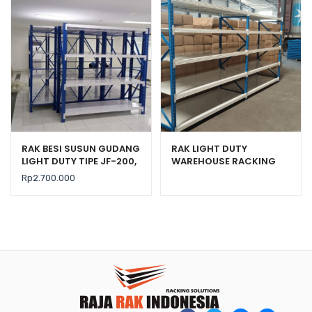
RAK BESI SUSUN GUDANG
RAK LIGHT DUTY
LIGHT DUTY TIPE JF-200,
WAREHOUSE RACKING
KEKUATAN 200 KG / LEVEL
TIPE RR-63 RAJA RAK
Rp
2.700.000