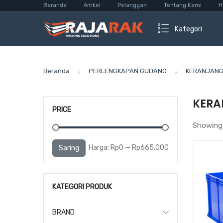
Beranda
Artikel
Pelanggan
Tentang Kami
H
Kategori
Beranda
PERLENGKAPAN GUDANG
KERANJANG 
KERA
PRICE
Showing 
Harga
Harga
Harga:
Rp0
—
Rp665.000
Saring
terendah
tertinggi
KATEGORI PRODUK
BRAND