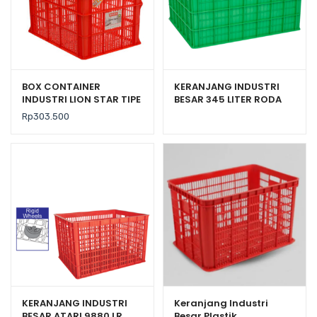
BOX CONTAINER
KERANJANG INDUSTRI
INDUSTRI LION STAR TIPE
BESAR 345 LITER RODA
IC-29 FORTE CRATE 303
ATARI 9881 PR
Rp
303.500
KERANJANG INDUSTRI
Keranjang Industri
BESAR ATARI 9880 LR
Besar Plastik