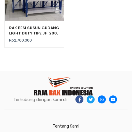
RAK BESI SUSUN GUDANG
LIGHT DUTY TIPE JF-200,
KEKUATAN 200 KG / LEVEL
Rp
2.700.000
Terhubung dengan kami di :
Tentang Kami