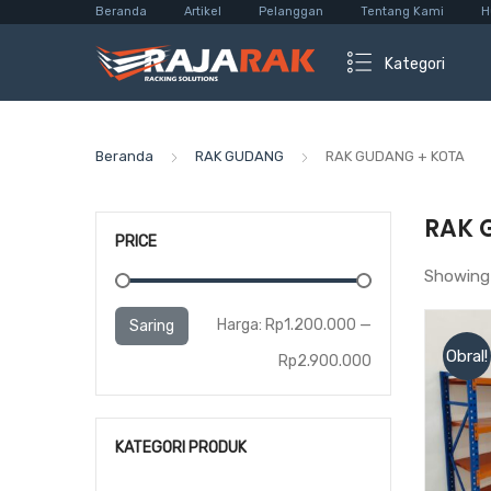
Beranda
Artikel
Pelanggan
Tentang Kami
H
Kategori
Beranda
RAK GUDANG
RAK GUDANG + KOTA
RAK 
PRICE
Showing 
Harga
Harga
Harga:
Rp1.200.000
—
Saring
Obral!
terendah
tertinggi
Rp2.900.000
KATEGORI PRODUK