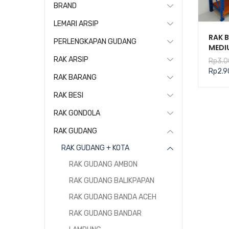
BRAND
LEMARI ARSIP
RAK 
PERLENGKAPAN GUDANG
MEDI
KAPA
RAK ARSIP
Rp
3.0
TIPE 
Rp
2.9
RAK BARANG
RAK BESI
RAK GONDOLA
RAK GUDANG
RAK GUDANG + KOTA
RAK GUDANG AMBON
RAK GUDANG BALIKPAPAN
RAK GUDANG BANDA ACEH
RAK GUDANG BANDAR