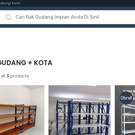
ubungi Kami
Search for:
GUDANG + KOTA
all
3
products
Obral!