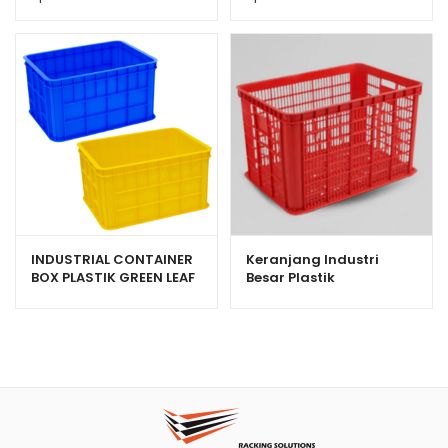
VOLUME 200 LITER
HANATA 3000
UKURAN 80 x 60 x 45 CM
INDUSTRIAL CONTAINER
Keranjang Industri
BOX PLASTIK GREEN LEAF
Besar Plastik
2234P VOLUME 45 LITER
Serbaguna Bioplast
HDPE 6238 Volume 100
Liter