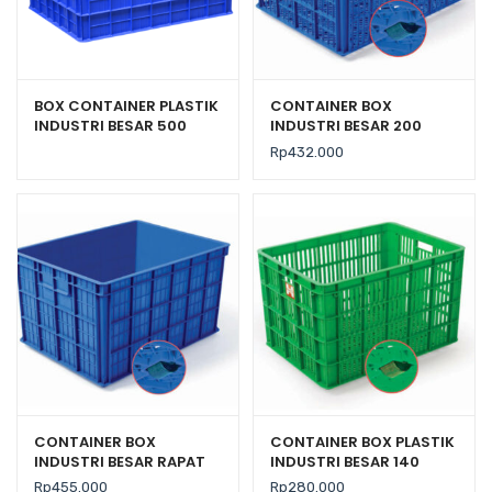
BOX CONTAINER PLASTIK
CONTAINER BOX
INDUSTRI BESAR 500
INDUSTRI BESAR 200
LITER RODA GREEN LEAF
LITER BERLUBANG RODA
Rp
432.000
2181 PR
HANATA 3001 UKURAN 80
x 60 x 45 CM
CONTAINER BOX
CONTAINER BOX PLASTIK
INDUSTRI BESAR RAPAT
INDUSTRI BESAR 140
RODA HANATA 3101
LITER BERLUBANG RODA
Rp
455.000
Rp
280.000