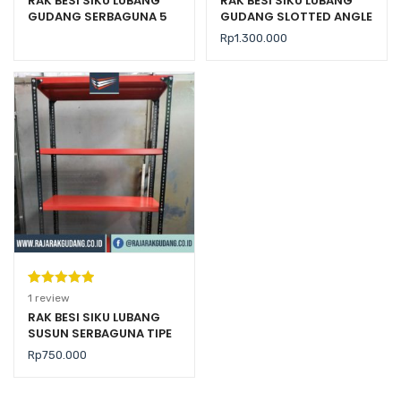
RAK BESI SIKU LUBANG
RAK BESI SIKU LUBANG
GUDANG SERBAGUNA 5
GUDANG SLOTTED ANGLE
SUSUN TIPE AZ-100
TIPE STALLUM 100
Rp
1.300.000
Peringkat
1
1
review
5.00
dari 5
RAK BESI SIKU LUBANG
SUSUN SERBAGUNA TIPE
berdasarka
RK-01 RAJARAK
n
penilaian
Rp
750.000
pelanggan