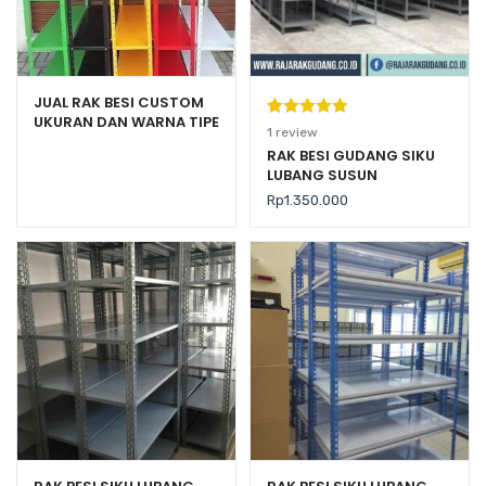
JUAL RAK BESI CUSTOM
UKURAN DAN WARNA TIPE
Peringkat
1
1
review
MZ-100
5.00
dari 5
RAK BESI GUDANG SIKU
LUBANG SUSUN
berdasarka
SERBAGUNA TIPE JN-20
n
penilaian
Rp
1.350.000
pelanggan