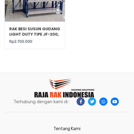
RAK BESI SUSUN GUDANG
LIGHT DUTY TIPE JF-200,
KEKUATAN 200 KG / LEVEL
Rp
2.700.000
Terhubung dengan kami di :
Tentang Kami