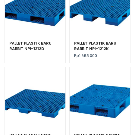
PALLET PLASTIK BARU
PALLET PLASTIK BARU
RABBIT NPI-1212D
RABBIT NPI-1212K
UKURAN 120x120x14
UKURAN 120x120x13,5 CM
Rp
1.685.000