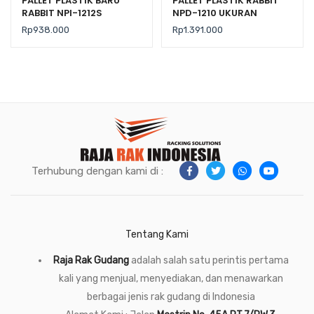
PALLET PLASTIK BARU
PALLET PLASTIK RABBIT
RABBIT NPI-1212S
NPD-1210 UKURAN
UKURAN 120x120x7,5 CM
120x100x15 CM
Rp
938.000
Rp
1.391.000
FLOORING ONLY
Terhubung dengan kami di :
Tentang Kami
Raja Rak Gudang
adalah salah satu perintis pertama
kali yang menjual, menyediakan, dan menawarkan
berbagai jenis rak gudang di Indonesia