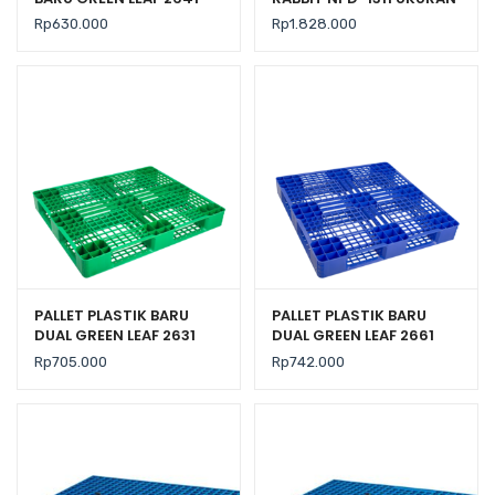
UKURAN 120x100x14 CM
130x110x150 CM, JUAL
Rp
630.000
Rp
1.828.000
HARGA BERSAING
PALLET PLASTIK BARU
PALLET PLASTIK BARU
DUAL GREEN LEAF 2631
DUAL GREEN LEAF 2661
UKURAN 120x100x14 CM
UKURAN 110x110x14 CM
Rp
705.000
Rp
742.000