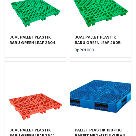
JUAL PALLET PLASTIK
JUAL PALLET PLASTIK
BARU GREEN LEAF 2604
BARU GREEN LEAF 2605
UKURAN 110x110x14 CM
UKURAN 120x120x14 CM
Rp
901.000
JUAL PALLET PLASTIK
PALLET PLASTIK 130×110
BARU GREEN LEAF 2641
RABBIT NPD-1311 UKURAN