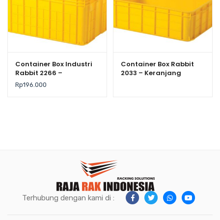
Container Box Industri
Container Box Rabbit
Rabbit 2266 –
2033 – Keranjang
Keranjang Plastik
Industri Plastik Rapat
Rp
196.000
Rapat Serbaguna
Serbaguna
62×43×31 cm
Terhubung dengan kami di :