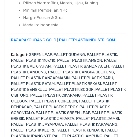
Pilihan Warna
: Biru, Merah, Hijau, Kuning
Minimal Pembelian
: 1 Pc
Harga
: Eceran & Grosir
Made In
: Indonesia
RAJARAKGUDANG.CO.ID
|
PALLETPLASTIKINDUSTRI.COM
Kategori:
GREEN LEAF
,
PALLET GUDANG
,
PALLET PLASTIK
,
PALLET PLASTIK 110x110
,
PALLET PLASTIK AMBON
,
PALLET
PLASTIK BALIKPAPAN
,
PALLET PLASTIK BANDA ACEH
,
PALLET
PLASTIK BANDUNG
,
PALLET PLASTIK BANGKA BELITUNG
,
PALLET PLASTIK BANJARMASIN
,
PALLET PLASTIK BARU
,
PALLET PLASTIK BATAM
,
PALLET PLASTIK BEKASI
,
PALLET
PLASTIK BENGKULU
,
PALLET PLASTIK BOGOR
,
PALLET PLASTIK
CIBITUNG
,
PALLET PLASTIK CIKARANG
,
PALLET PLASTIK
CILEGON
,
PALLET PLASTIK CIREBON
,
PALLET PLASTIK
DENPASAR
,
PALLET PLASTIK DEPOK
,
PALLET PLASTIK
GORONTALO
,
PALLET PLASTIK GREEN LEAF
,
PALLET PLASTIK
GRESIK
,
PALLET PLASTIK JAKARTA
,
PALLET PLASTIK JAMBI
,
PALLET PLASTIK JAYAPURA
,
PALLET PLASTIK KARAWANG
,
PALLET PLASTIK KEDIRI
,
PALLET PLASTIK KENDARI
,
PALLET
PLASTIK KUPANG NTT
,
PALLET PLASTIK LAMPUNG
,
PALLET