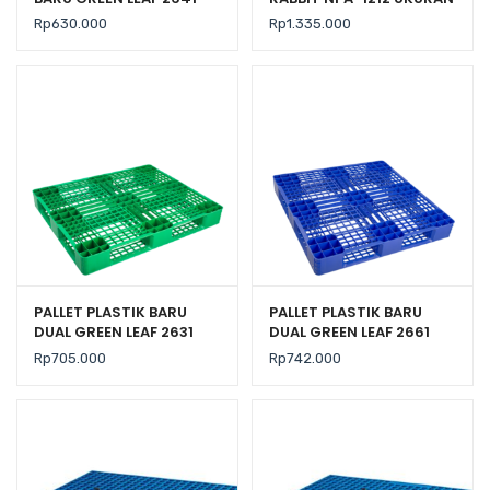
UKURAN 120x100x14 CM
120x120x160 CM, JUAL
Rp
630.000
Rp
1.335.000
HARGA BERSAING
PALLET PLASTIK BARU
PALLET PLASTIK BARU
DUAL GREEN LEAF 2631
DUAL GREEN LEAF 2661
UKURAN 120x100x14 CM
UKURAN 110x110x14 CM
Rp
705.000
Rp
742.000