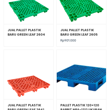
JUAL PALLET PLASTIK
JUAL PALLET PLASTIK
BARU GREEN LEAF 2604
BARU GREEN LEAF 2605
UKURAN 110x110x14 CM
UKURAN 120x120x14 CM
Rp
901.000
JUAL PALLET PLASTIK
PALLET PLASTIK 120×120
BARU GREEN LEAF 2641
RABBIT NPA-1212 UKURAN