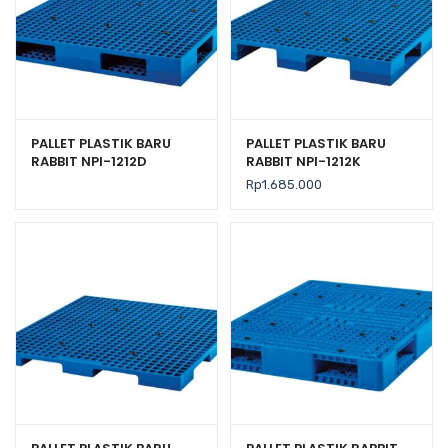
PALLET PLASTIK BARU
PALLET PLASTIK BARU
RABBIT NPI-1212D
RABBIT NPI-1212K
UKURAN 120x120x14
UKURAN 120x120x13,5 CM
Rp
1.685.000