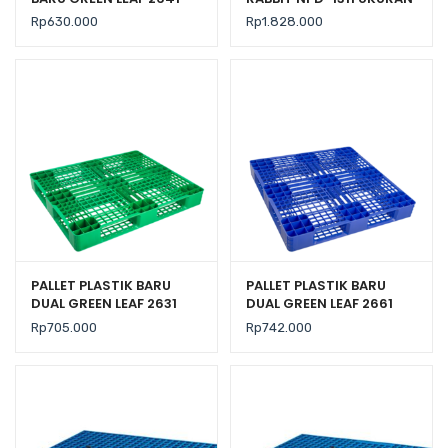
UKURAN 120x100x14 CM
130x110x150 CM, JUAL
Rp
630.000
Rp
1.828.000
HARGA BERSAING
PALLET PLASTIK BARU
PALLET PLASTIK BARU
DUAL GREEN LEAF 2631
DUAL GREEN LEAF 2661
UKURAN 120x100x14 CM
UKURAN 110x110x14 CM
Rp
705.000
Rp
742.000