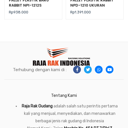
PALLET PLASTIK BARU
PALLET PLASTIK RABBIT
RABBIT NPI-1212S
NPD-1210 UKURAN
UKURAN 120x120x7,5 CM
120x100x15 CM
Rp
938.000
Rp
1.391.000
FLOORING ONLY
Terhubung dengan kami di :
Tentang Kami
Raja Rak Gudang
adalah salah satu perintis pertama
kali yang menjual, menyediakan, dan menawarkan
berbagai jenis rak gudang di Indonesia