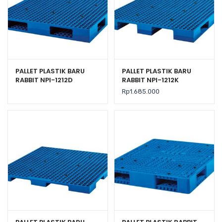
PALLET PLASTIK BARU
PALLET PLASTIK BARU
RABBIT NPI-1212D
RABBIT NPI-1212K
UKURAN 120x120x14
UKURAN 120x120x13,5 CM
Rp
1.685.000