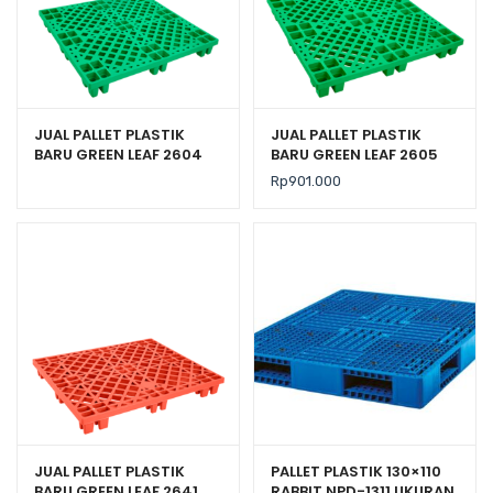
JUAL PALLET PLASTIK
JUAL PALLET PLASTIK
BARU GREEN LEAF 2604
BARU GREEN LEAF 2605
UKURAN 110x110x14 CM
UKURAN 120x120x14 CM
Rp
901.000
JUAL PALLET PLASTIK
PALLET PLASTIK 130×110
BARU GREEN LEAF 2641
RABBIT NPD-1311 UKURAN