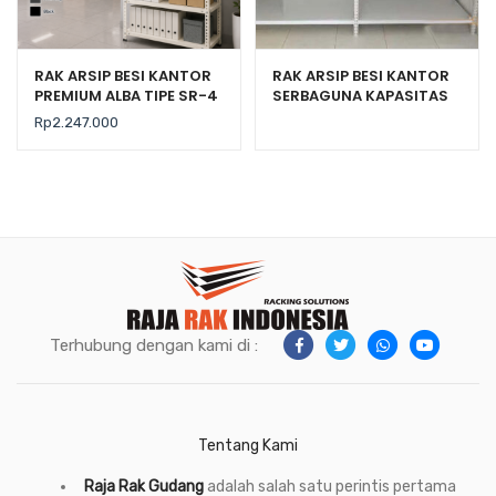
RAK ARSIP BESI KANTOR
RAK ARSIP BESI KANTOR
PREMIUM ALBA TIPE SR-4
SERBAGUNA KAPASITAS
SUSUN 5, UKURAN
150KG TIPE C-150
Rp
2.247.000
95×43,5×185 CM
Terhubung dengan kami di :
Tentang Kami
Raja Rak Gudang
adalah salah satu perintis pertama