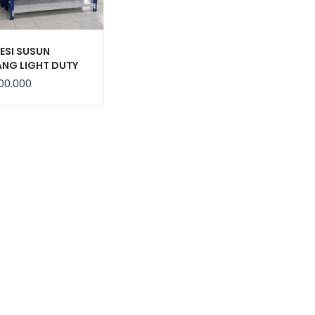
ESI SUSUN
NG LIGHT DUTY
JF-200, KEKUATAN
00.000
G / LEVEL