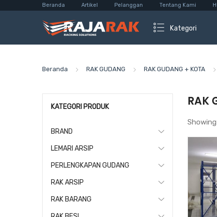
Beranda
Artikel
Pelanggan
Tentang Kami
H
Kategori
Beranda
RAK GUDANG
RAK GUDANG + KOTA
RAK 
KATEGORI PRODUK
Showing
BRAND
LEMARI ARSIP
PERLENGKAPAN GUDANG
RAK ARSIP
RAK BARANG
RAK BESI