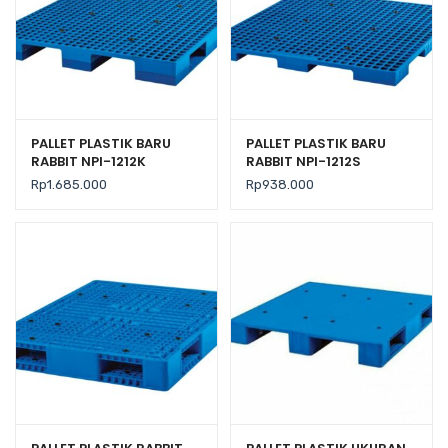
PALLET PLASTIK BARU
PALLET PLASTIK BARU
RABBIT NPI-1212K
RABBIT NPI-1212S
UKURAN 120x120x13,5 CM
UKURAN 120x120x7,5 CM
Rp
1.685.000
Rp
938.000
FLOORING ONLY