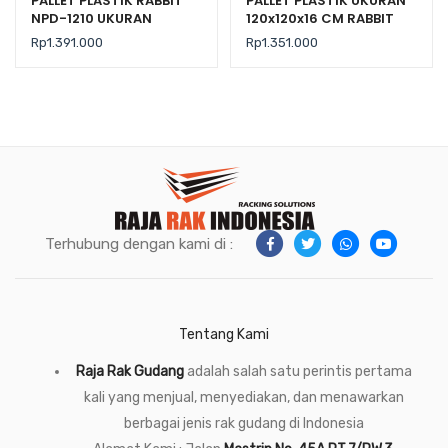
PALLET PLASTIK RABBIT
PALLET PLASTIK UKURAN
NPD-1210 UKURAN
120x120x16 CM RABBIT
120x100x15 CM
TIPE NPR-1212
Rp
1.391.000
Rp
1.351.000
Terhubung dengan kami di :
Tentang Kami
Raja Rak Gudang
adalah salah satu perintis pertama
kali yang menjual, menyediakan, dan menawarkan
berbagai jenis rak gudang di Indonesia