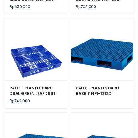
UKURAN 120x100x14 CM
UKURAN 120x100x14 CM
Rp
630.000
Rp
705.000
PALLET PLASTIK BARU
PALLET PLASTIK BARU
DUAL GREEN LEAF 2661
RABBIT NPI-1212D
UKURAN 110x110x14 CM
UKURAN 120x120x14
Rp
742.000