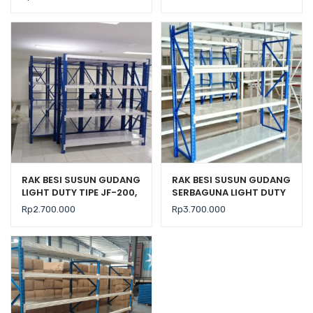
RAK BESI SUSUN GUDANG
RAK BESI SUSUN GUDANG
LIGHT DUTY TIPE JF-200,
SERBAGUNA LIGHT DUTY
KEKUATAN 200 KG / LEVEL
TIPE RR-250 L60
Rp
2.700.000
Rp
3.700.000