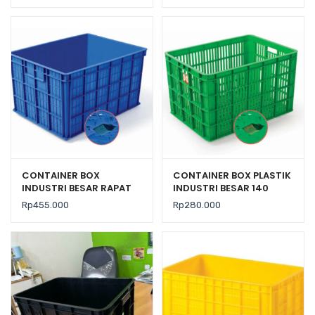
KONTAINER BERLUBANG
2181 PR
CONTAINER BOX
CONTAINER BOX PLASTIK
INDUSTRI BESAR RAPAT
INDUSTRI BESAR 140
RODA HANATA 3101
LITER BERLUBANG RODA
Rp
455.000
Rp
280.000
VOLUME 200 LITER
HANATA 3000
UKURAN 80 x 60 x 45 CM