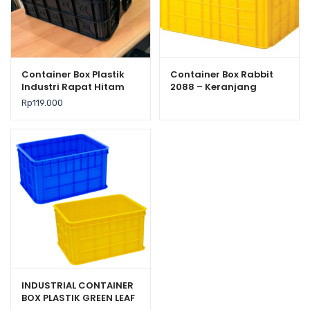
Container Box Plastik
Container Box Rabbit
Industri Rapat Hitam
2088 – Keranjang
Murah YTH-19B Low
Industri Plastik Rapat
Rp
119.000
Grade 61x41x24 Cm
Serbaguna
INDUSTRIAL CONTAINER
BOX PLASTIK GREEN LEAF