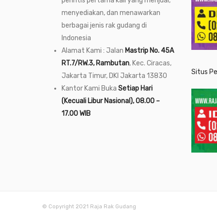
perintis pertama kali yang menjual,
menyediakan, dan menawarkan
berbagai jenis rak gudang di
Indonesia
Alamat Kami : Jalan
Mastrip No. 45A
RT.7/RW.3, Rambutan
, Kec. Ciracas,
Situs P
Jakarta Timur, DKI Jakarta 13830
Kantor Kami Buka
Setiap Hari
(Kecuali Libur Nasional), 08.00 –
17.00 WIB
© Copyright 2021 Raja Rak Gudang