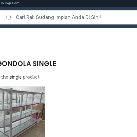
ubungi Kami
Search for:
GONDOLA SINGLE
 the
single
product