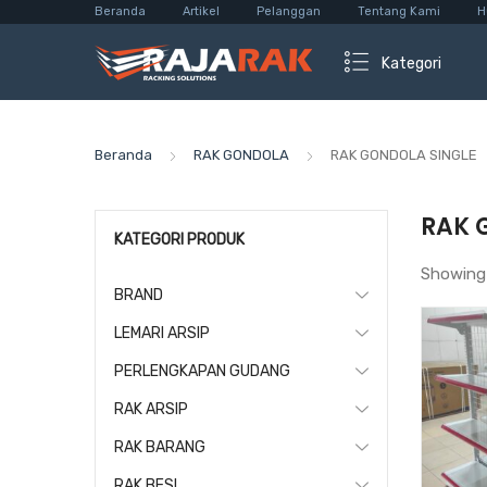
Beranda
Artikel
Pelanggan
Tentang Kami
H
Kategori
Beranda
RAK GONDOLA
RAK GONDOLA SINGLE
RAK 
KATEGORI PRODUK
Showing
BRAND
LEMARI ARSIP
PERLENGKAPAN GUDANG
RAK ARSIP
RAK BARANG
RAK BESI