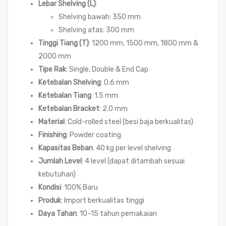
Lebar Shelving (L)
:
Shelving bawah: 350 mm
Shelving atas: 300 mm
Tinggi Tiang (T)
: 1200 mm, 1500 mm, 1800 mm &
2000 mm
Tipe Rak
: Single, Double & End Cap
Ketebalan Shelving
: 0.6 mm
Ketebalan Tiang
: 1.5 mm
Ketebalan Bracket
: 2.0 mm
Material
: Cold-rolled steel (besi baja berkualitas)
Finishing
: Powder coating
Kapasitas Beban
: 40 kg per level shelving
Jumlah Level
: 4 level (dapat ditambah sesuai
kebutuhan)
Kondisi
: 100% Baru
Produk
: Import berkualitas tinggi
Daya Tahan
: 10–15 tahun pemakaian