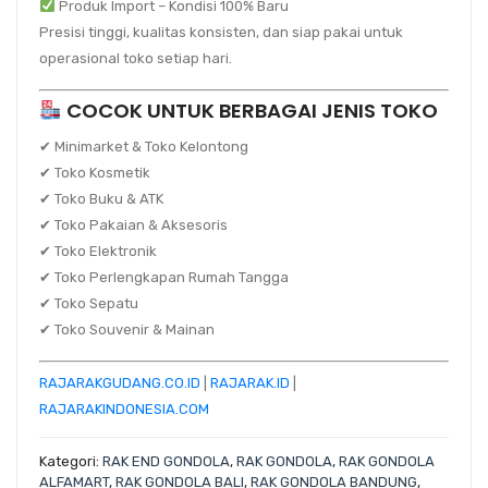
Produk Import – Kondisi 100% Baru
Presisi tinggi, kualitas konsisten, dan siap pakai untuk
operasional toko setiap hari.
COCOK UNTUK BERBAGAI JENIS TOKO
✔ Minimarket & Toko Kelontong
✔ Toko Kosmetik
✔ Toko Buku & ATK
✔ Toko Pakaian & Aksesoris
✔ Toko Elektronik
✔ Toko Perlengkapan Rumah Tangga
✔ Toko Sepatu
✔ Toko Souvenir & Mainan
RAJARAKGUDANG.CO.ID
|
RAJARAK.ID
|
RAJARAKINDONESIA.COM
Kategori:
RAK END GONDOLA
,
RAK GONDOLA
,
RAK GONDOLA
ALFAMART
,
RAK GONDOLA BALI
,
RAK GONDOLA BANDUNG
,