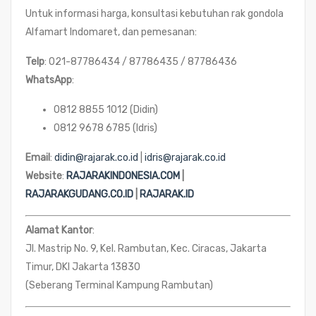
Untuk informasi harga, konsultasi kebutuhan rak gondola
Alfamart Indomaret, dan pemesanan:
Telp
: 021-87786434 / 87786435 / 87786436
WhatsApp
:
0812 8855 1012 (Didin)
0812 9678 6785 (Idris)
Email
:
didin@rajarak.co.id
|
idris@rajarak.co.id
Website
:
RAJARAKINDONESIA.COM
|
RAJARAKGUDANG.CO.ID
|
RAJARAK.ID
Alamat Kantor
:
Jl. Mastrip No. 9, Kel. Rambutan, Kec. Ciracas, Jakarta
Timur, DKI Jakarta 13830
(Seberang Terminal Kampung Rambutan)