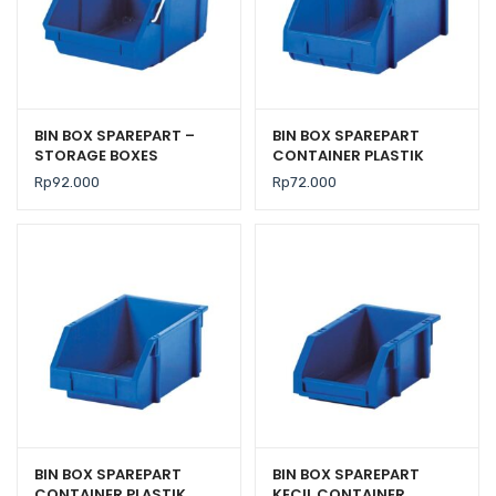
BIN BOX SPAREPART –
BIN BOX SPAREPART
STORAGE BOXES
CONTAINER PLASTIK
INDUSTRI RABBIT 4022
INDUSTRI RABBIT 0222
Rp
92.000
Rp
72.000
BIN BOX SPAREPART
BIN BOX SPAREPART
CONTAINER PLASTIK
KECIL CONTAINER