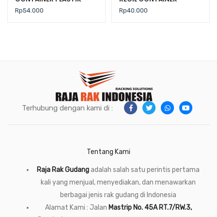
INDUSTRI RABBIT 0333
PLASTIK INDUSTRI RABBIT
Rp
54.000
Rp
40.000
0444
Terhubung dengan kami di :
Tentang Kami
Raja Rak Gudang
adalah salah satu perintis pertama
kali yang menjual, menyediakan, dan menawarkan
berbagai jenis rak gudang di Indonesia
Alamat Kami : Jalan
Mastrip No. 45A RT.7/RW.3,