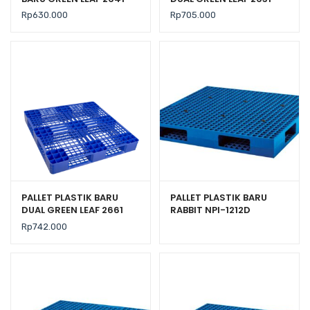
UKURAN 120x100x14 CM
UKURAN 120x100x14 CM
Rp
630.000
Rp
705.000
PALLET PLASTIK BARU
PALLET PLASTIK BARU
DUAL GREEN LEAF 2661
RABBIT NPI-1212D
UKURAN 110x110x14 CM
UKURAN 120x120x14
Rp
742.000