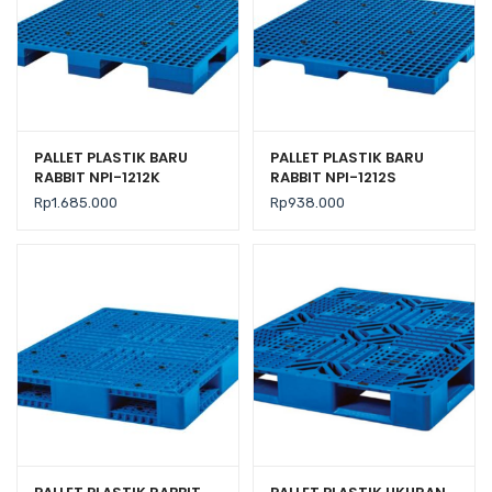
PALLET PLASTIK BARU
PALLET PLASTIK BARU
RABBIT NPI-1212K
RABBIT NPI-1212S
UKURAN 120x120x13,5 CM
UKURAN 120x120x7,5 CM
Rp
1.685.000
Rp
938.000
FLOORING ONLY