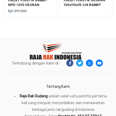
PALLET PLASTIK RABBIT
PALLET PLASTIK UKURAN
NPD-1210 UKURAN
130x110x15 CM RABBIT
120x100x15 CM
NPJ-1311, JUAL HARGA
Rp
1.391.000
BERSAING
Terhubung dengan kami di :
Tentang Kami
Raja Rak Gudang
adalah salah satu perintis pertama
kali yang menjual, menyediakan, dan menawarkan
berbagai jenis rak gudang di Indonesia