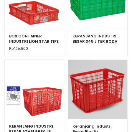
BOX CONTAINER
KERANJANG INDUSTRI
INDUSTRI LION STAR TIPE
BESAR 345 LITER RODA
IC-27 FORTE CRATE 301
ATARI 9881 PR
Rp
136.500
UK. 600 x 425 x 140 MM
KERANJANG INDUSTRI
Keranjang Industri
BESAR ATARI 9880 LR
Besar Plastik