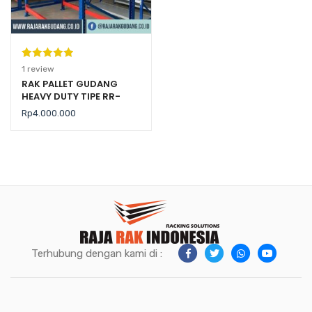
Peringkat
1
1
review
5.00
dari 5
RAK PALLET GUDANG
HEAVY DUTY TIPE RR-
berdasarka
2000 KAPASITAS 2 TON /
n
penilaian
Rp
4.000.000
LEVEL
pelanggan
Terhubung dengan kami di :