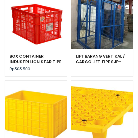
BOX CONTAINER
LIFT BARANG VERTIKAL /
INDUSTRI LION STAR TIPE
CARGO LIFT TIPE SJP-
IC-29 FORTE CRATE 303
1000 UNTUK GUDANG,
Rp
303.500
RUKO & PABRIK