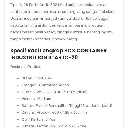
Tipe
IC-28 Forte Crate 302 (Medium)
merupakan varian
container industri berukuran sedang yang sangat fleksibel.
Ukuran medium ini menjadikannya ideal untuk berbagai
kebutuhan, mulai dari penyimpanan barang produksi,
pengemasan hasil panen, hingga distribusi barang logistik
tanpa memakan terlalu banyak ruang.
Spesifikasi Lengkap BOX CONTAINER
INDUSTRI LION STAR IC-28
Deskripsi Produk:
Brand
: LION STAR
Kategori
: Container Series
Tipe
: IC-28 Forte Crate 302 (Medium)
Volume
: Medium
Bahan
: Plastik Berkualitas Tinggi (Standar Industri)
Dimensi Produk
: 600 x 425 x 307 mm
Qty / Karton
: 3 Pcs
Dimensi Karton
: 620 x 435 x 655 mm