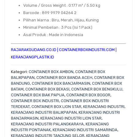
Volume / Gross Weight
: 0.177 m³ / 5.50 kg
Barcode
: 899 9979 04264 2
Pilihan Warna
: Biru, Merah, Hijau, Kuning
Minimal Pembelian
: 3 Pcs (Isi 1 Pack)
Asal Produk
: Made in Indonesia
RAJARAKGUDANG.CO.ID
|
CONTAINERBOXINDUSTRI.COM
|
KERANJANGPLASTIK.ID
Kategori:
CONTAINER BOX AMBON
,
CONTAINER BOX
BALIKPAPAN
,
CONTAINER BOX BANDA ACEH
,
CONTAINER BOX
BANDUNG
,
CONTAINER BOX BANJARMASIN
,
CONTAINER BOX
BATAM
,
CONTAINER BOX BEKASI
,
CONTAINER BOX BENGKULU
,
CONTAINER BOX BIAK PAPUA
,
CONTAINER BOX BOGOR
,
CONTAINER BOX INDUSTRI
,
CONTAINER BOX INDUSTRI
TERDEKAT
,
CONTAINER BOX LION STAR
,
KERANJANG INDUSTRI
,
KERANJANG INDUSTRI BALIKPAPAN
,
KERANJANG INDUSTRI
BANJARMASIN
,
KERANJANG INDUSTRI LION STAR
,
KERANJANG INDUSTRI PALANGKARAYA
,
KERANJANG
INDUSTRI PONTIANAK
,
KERANJANG INDUSTRI SAMARINDA
,
KERANJANG INDUSTRI TANJUNG SELOR
,
KERANJANG