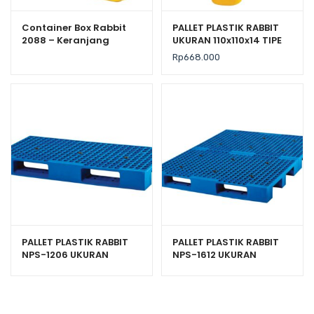
Container Box Rabbit
PALLET PLASTIK RABBIT
2088 – Keranjang
UKURAN 110x110x14 TIPE
Industri Plastik Rapat
NPF-1111
Rp
668.000
Serbaguna
PALLET PLASTIK RABBIT
PALLET PLASTIK RABBIT
NPS-1206 UKURAN
NPS-1612 UKURAN
120x60x13,2 CM
160x120x13,2 CM