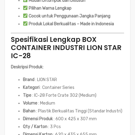
Mudah Ditumpuk dan Disusun
Pilihan Warna Lengkap
Cocok untuk Penggunaan Jangka Panjang
Produk Lokal Berkualitas – Made in Indonesia
Spesifikasi Lengkap BOX
CONTAINER INDUSTRI LION STAR
IC-28
Deskripsi Produk:
Brand
: LION STAR
Kategori
: Container Series
Tipe
: IC-28 Forte Crate 302 (Medium)
Volume
: Medium
Bahan
: Plastik Berkualitas Tinggi (Standar Industri)
Dimensi Produk
: 600 x 425 x 307 mm
Qty / Karton
: 3 Pcs
Dimensi Karton
: 620 x 435 x 655 mm