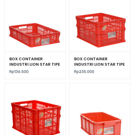
BOX CONTAINER
BOX CONTAINER
INDUSTRI LION STAR TIPE
INDUSTRI LION STAR TIPE
IC-27 FORTE CRATE 301
IC-28 FORTE CRATE 302
Rp
136.500
Rp
235.000
UK. 600 x 425 x 140 MM