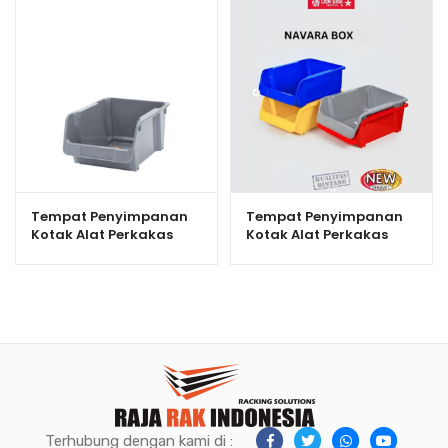
Tempat Penyimpanan
Tempat Penyimpanan
Kotak Alat Perkakas
Kotak Alat Perkakas
Lion Star JX-33 Navara
Lion Star JX-34 Navara
Box 200
Box 300
Terhubung dengan kami di :