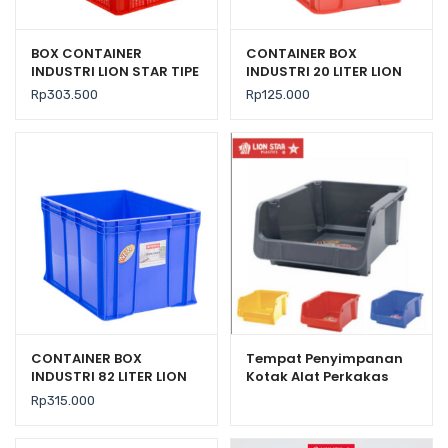
BOX CONTAINER
CONTAINER BOX
INDUSTRI LION STAR TIPE
INDUSTRI 20 LITER LION
IC-29 FORTE CRATE 303
STAR IC-36 FORTE
Rp
303.500
Rp
125.000
CRATE 101 UKURAN
535x325x179 mm
CONTAINER BOX
Tempat Penyimpanan
INDUSTRI 82 LITER LION
Kotak Alat Perkakas
STAR IC-33 FORTE
Lion Star JX-32 Navara
Rp
315.000
CRATE 203 UKURAN 625 x
Box 100
425 x H 370 mm