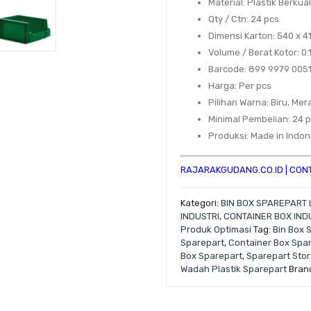
Material
: Plastik Berkua
Qty / Ctn
: 24 pcs
Dimensi Karton
: 540 x 
Volume / Berat Kotor
: 0
Barcode
: 899 9979 005
Harga
: Per pcs
Pilihan Warna
: Biru, Mer
Minimal Pembelian
: 24 
Produksi
: Made in Indo
RAJARAKGUDANG.CO.ID
|
CONT
Kategori:
BIN BOX SPAREPART 
INDUSTRI
,
CONTAINER BOX IND
Produk Optimasi
Tag:
Bin Box 
Sparepart
,
Container Box Spa
Box Sparepart
,
Sparepart Sto
Wadah Plastik Sparepart
Bran