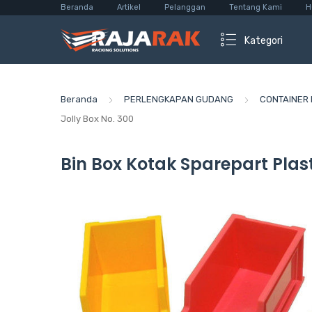
Beranda
Artikel
Pelanggan
Tentang Kami
H
Kategori
Beranda
PERLENGKAPAN GUDANG
CONTAINER 
Jolly Box No. 300
Bin Box Kotak Sparepart Plast