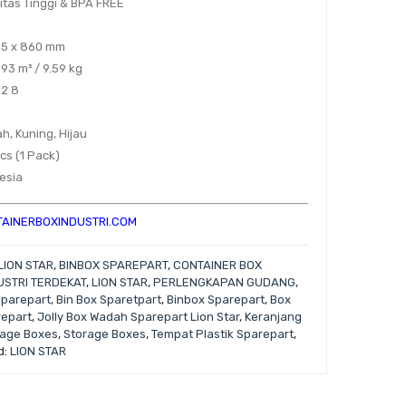
litas Tinggi & BPA FREE
415 x 860 mm
.193 m³ / 9.59 kg
12 8
ah, Kuning, Hijau
pcs (1 Pack)
nesia
AINERBOXINDUSTRI.COM
LION STAR
,
BINBOX SPAREPART
,
CONTAINER BOX
USTRI TERDEKAT
,
LION STAR
,
PERLENGKAPAN GUDANG
,
Sparepart
,
Bin Box Sparetpart
,
Binbox Sparepart
,
Box
repart
,
Jolly Box Wadah Sparepart Lion Star
,
Keranjang
rage Boxes
,
Storage Boxes
,
Tempat Plastik Sparepart
,
d:
LION STAR