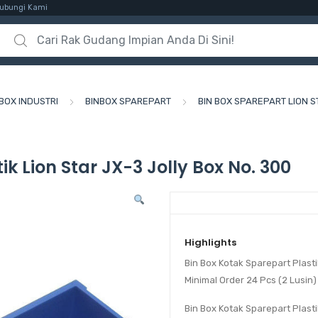
ubungi Kami
Search for:
BOX INDUSTRI
BINBOX SPAREPART
BIN BOX SPAREPART LION S
ik Lion Star JX-3 Jolly Box No. 300
Highlights
Bin Box Kotak Sparepart Plasti
Minimal Order 24 Pcs (2 Lusin)
Bin Box Kotak Sparepart Plast