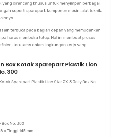
k yang dirancang khusus untuk menyimpan berbagai
engah seperti sparepart, komponen mesin, alat teknik,
lainnya.
h desain terbuka pada bagian depan yang memudahkan
npa harus membuka tutup. Hal ini membuat proses
 efisien, terutama dalam lingkungan kerja yang
.
in Box Kotak Sparepart Plastik Lion
No. 300
Kotak Sparepart Plastik Lion Star JX-3 Jolly Box No.
ly Box No. 300
98 x Tinggi 145 mm