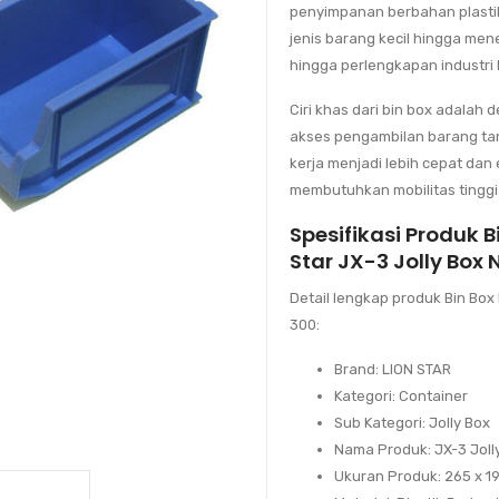
penyimpanan berbahan plasti
jenis barang kecil hingga men
hingga perlengkapan industri 
Ciri khas dari bin box adala
akses pengambilan barang ta
kerja menjadi lebih cepat dan
membutuhkan mobilitas tinggi
Spesifikasi Produk B
Star JX-3 Jolly Box 
Detail lengkap produk
Bin Box 
300
:
Brand
: LION STAR
Kategori
: Container
Sub Kategori
: Jolly Box
Nama Produk
: JX-3 Jol
Ukuran Produk
: 265 x 1