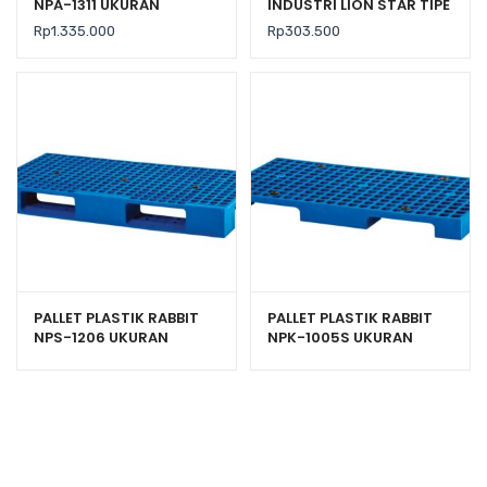
NPA-1311 UKURAN
INDUSTRI LION STAR TIPE
130x110x16 CM, JUAL
IC-29 FORTE CRATE 303
Rp
1.335.000
Rp
303.500
HARGA BERSAING
PALLET PLASTIK RABBIT
PALLET PLASTIK RABBIT
NPS-1206 UKURAN
NPK-1005S UKURAN
120x60x13,2 CM
100x50x8 CM