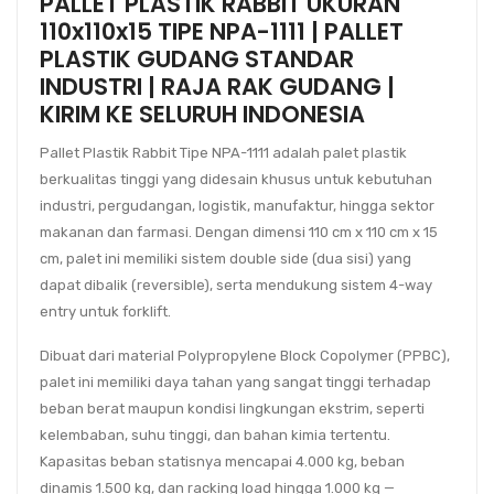
PALLET PLASTIK RABBIT UKURAN
110x110x15 TIPE NPA-1111 | PALLET
PLASTIK GUDANG STANDAR
INDUSTRI | RAJA RAK GUDANG |
KIRIM KE SELURUH INDONESIA
Pallet Plastik Rabbit Tipe NPA-1111
adalah palet plastik
berkualitas tinggi yang didesain khusus untuk kebutuhan
industri, pergudangan, logistik, manufaktur, hingga sektor
makanan dan farmasi. Dengan dimensi
110 cm x 110 cm x 15
cm
, palet ini memiliki sistem
double side (dua sisi)
yang
dapat dibalik (reversible), serta mendukung sistem
4-way
entry
untuk forklift.
Dibuat dari material
Polypropylene Block Copolymer (PPBC)
,
palet ini memiliki daya tahan yang sangat tinggi terhadap
beban berat maupun kondisi lingkungan ekstrim, seperti
kelembaban, suhu tinggi, dan bahan kimia tertentu.
Kapasitas beban statisnya mencapai
4.000 kg
, beban
dinamis
1.500 kg
, dan racking load hingga
1.000 kg
—