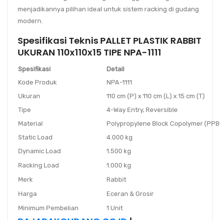
menjadikannya pilihan ideal untuk sistem racking di gudang
modern.
Spesifikasi Teknis PALLET PLASTIK RABBIT
UKURAN 110x110x15 TIPE NPA-1111
Spesifikasi
Detail
Kode Produk
NPA-1111
Ukuran
110 cm (P) x 110 cm (L) x 15 cm (T)
Tipe
4-Way Entry, Reversible
Material
Polypropylene Block Copolymer (PPB
Static Load
4.000 kg
Dynamic Load
1.500 kg
Racking Load
1.000 kg
Merk
Rabbit
Harga
Eceran & Grosir
Minimum Pembelian
1 Unit