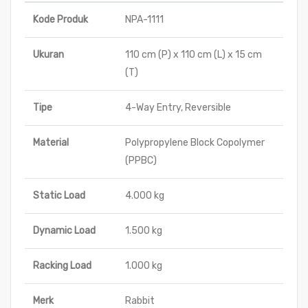
Kode Produk
NPA-1111
Ukuran
110 cm (P) x 110 cm (L) x 15 cm
(T)
Tipe
4-Way Entry, Reversible
Material
Polypropylene Block Copolymer
(PPBC)
Static Load
4.000 kg
Dynamic Load
1.500 kg
Racking Load
1.000 kg
Merk
Rabbit